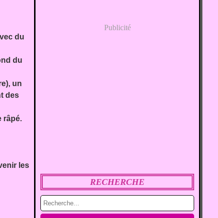
Publicité
avec du
ond du
e), un
nt des
e râpé.
enir les
RECHERCHE