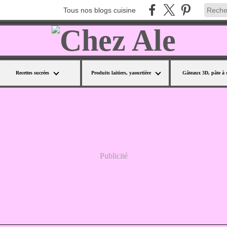
Tous nos blogs cuisine
Recettes sucrées
Produits laitiers, yaourtière
Gâteaux 3D, pâte à 
Publicité