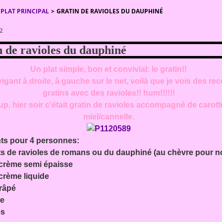
PLAT PRINCIPAL
>
GRATIN DE RAVIOLES DU DAUPHINÉ
12
 de ravioles du dauphiné
Un plat simple, bon et convivial: le gratin!!
igant à droite, à gauche sur le net, voilà que je vois des rec
gratins avec des ravioles!! hum!!!!!!
p, hier soir c'était gratin de ravioles accompagné de carot
miel/cannelle.
nts pour 4 personnes:
ts de ravioles de romans ou du dauphiné (au chèvre pour n
 crème semi épaisse
 crème liquide
 râpé
re
es