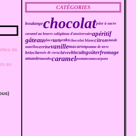
CATÉGORIES
chocolat
boulange
pâte à sucre
apéritif
caramel au beurre salé
gâteau d'anniversaire
gâteau
citron
tarte
cake
chocolat blanc
glace
viande
vanille
macaron
verrine
nutella
pomme de terre
ettes de
fromage
goûter
biscuits
brioche
chèvre
noix de coco
caramel
amandes
menthe
pommes
mascarpone
tes au
ous)