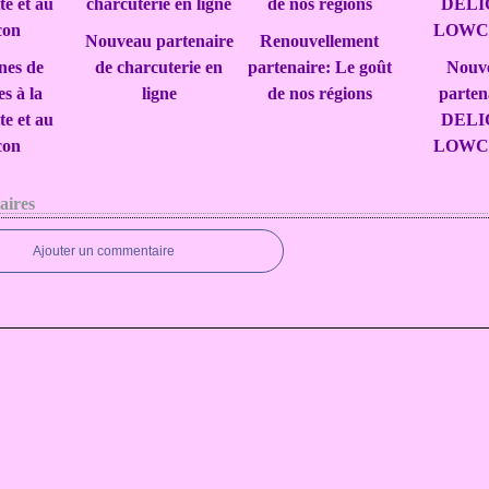
Nouveau partenaire
Renouvellement
nes de
de charcuterie en
partenaire: Le goût
Nouv
es à la
ligne
de nos régions
parten
te et au
DELI
con
LOWC
ires
Ajouter un commentaire