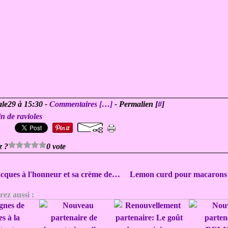
ale29 à 15:30 -
Commentaires [
…
]
- Permalien [
#
]
in de ravioles
z ?
0 vote
Saint Jacques à l'honneur et sa crème de corail
ez aussi :