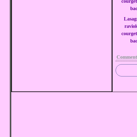
Lasag
raviol
courget
ba
Commenta