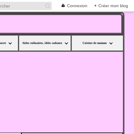
Connexion
+
Créer mon blog
sucre
Aides culinaires, idées cadeaux
Cuisine de maman