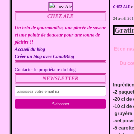
CHEZ ALE
>
CHEZ ALE
24 avril 20
Un brin de gourmandise, une pincée de saveur
Gratin
et une pointe de douceur pour une tonne de
plaisirs !!
Et en nav
Accueil du blog
Créer un blog avec CanalBlog
Du cou
Contacter le propriétaire du blog
NEWSLETTER
Ingrédie
-2 paque
-20 cl de
-10 cl de
-gruyère
-sel,poiv
-5 carott