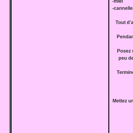
-miel
-cannell
Tout d'a
Pendan
Posez u
peu de
Termine
Mettez un