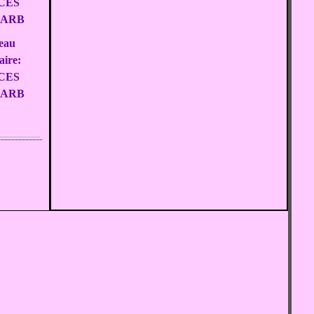
eau
aire:
CES
ARB