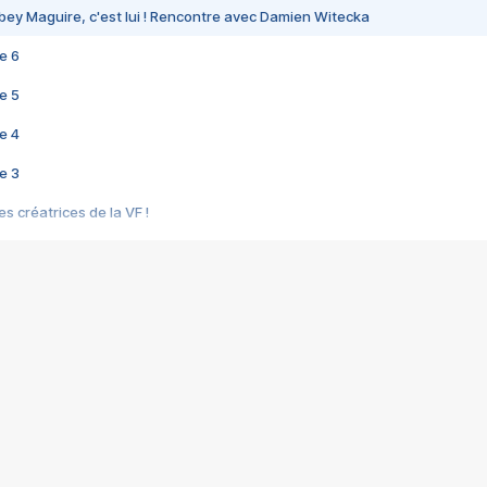
bey Maguire, c'est lui ! Rencontre avec Damien Witecka
e 6
e 5
e 4
e 3
s créatrices de la VF !
e 2
e 1
e Mektoub My Love arrive enfin ! Rencontre avec Shaïn Boumedine et Sal
i : après Toni en famille
elle réalise le bouleversant Dites lui que je l'aime
ais ! Rencontre autour de Vie privée de Rebecca Zlotowski
 de Marguerite, Grave... Rencontre avec Ella Rumpf